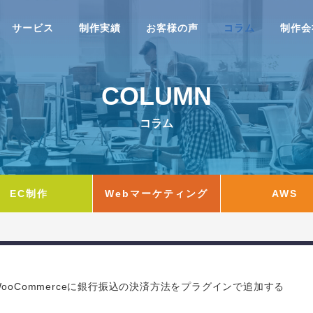
サービス
制作実績
お客様の声
コラム
制作会
COLUMN
作
Webマーケティング
28,066 view
10,828 vi
コラム
サイト制作
リクルートサイト制作
ECサイト制
RECRUIT
SHOPPING
EC制作
Webマーケティング
AWS
ト制作
オウンドメディア制作
ランディン
最新版】「HTML Living
チャットボットサービスとWordP
OWNED MEDIA
LP
rd」がHTML標準に！
essプラグイン徹底比較 ６選
WooCommerceに銀行振込の決済方法をプラグインで追加する