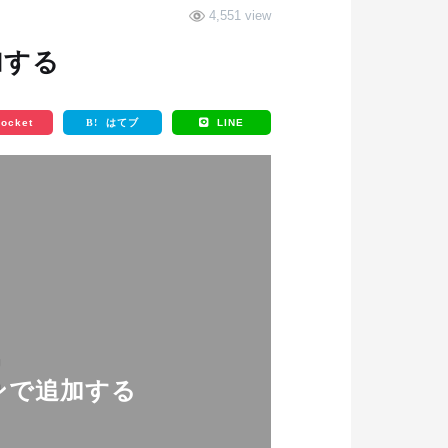
4,551 view
グ・制作代行
WEBサイト保守管理
加する
MAINTENANCE
ocket
B!
はてブ
LINE
インで追加する