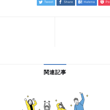
Tweet
Share
Hatena
Po
関連記事