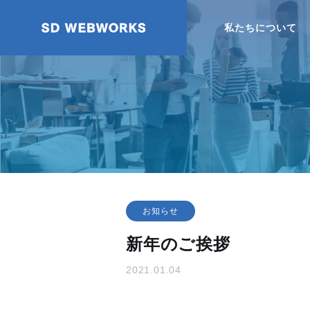
私たちについて
8,922 view
ビジネス
381,082 view
Web制
コーポレート
CORPORATE
COLUMN
コラム
お知らせ
SERVICE
ポータルサイ
新年のご挨拶
プレスの
Windows11 壁紙（全32種類）が
【2022年
PORTAL
サービス
ダウンロード可能に【高画質 4K】
Standa
2021.01.04