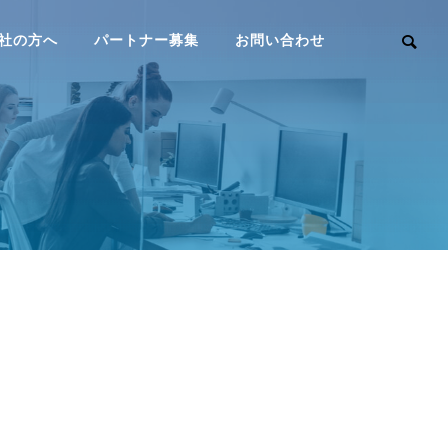
社の方へ
パートナー募集
お問い合わせ
ew
Web制作
8,922 view
ビジネス
作
サービスサイト制作
SERVICE
グページ制作
会員制サイト制作
r
【2023年最新版】ワードプレスの
Windows11 
MEMBERSHIP SYSTEM
おすすめプラグイン 15選
ダウンロード可能