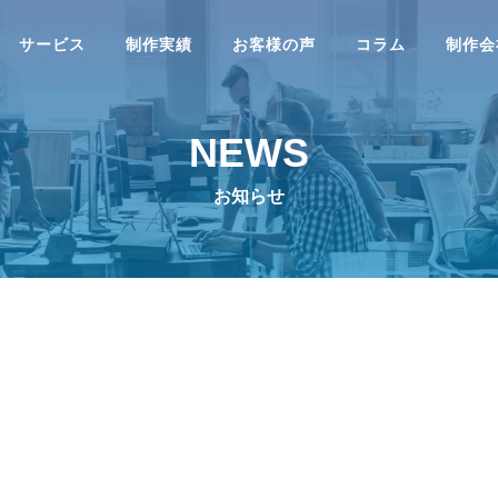
サービス
制作実績
お客様の声
コラム
制作会
NEWS
作
28,066 view
Webマーケティング
10,828 vi
お知らせ
サイト制作
リクルートサイト制作
ECサイト制
RECRUIT
SHOPPING
ト制作
オウンドメディア制作
ランディン
最新版】「HTML Living
チャットボットサービスとWordP
OWNED MEDIA
LP
rd」がHTML標準に！
essプラグイン徹底比較 ６選